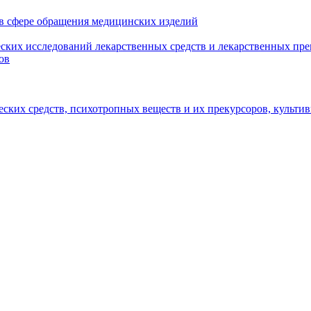
 в сфере обращения медицинских изделий
ских исследований лекарственных средств и лекарственных пре
ов
еских средств, психотропных веществ и их прекурсоров, культ