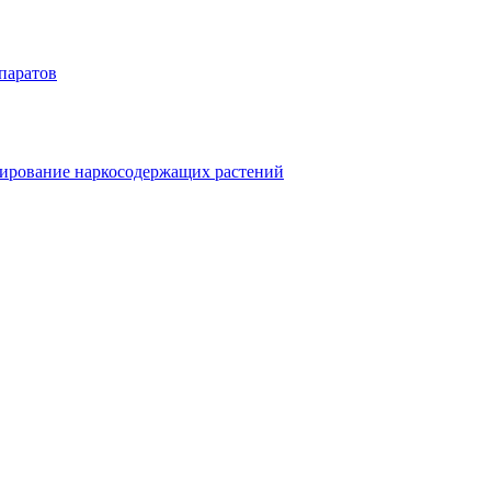
паратов
ивирование наркосодержащих растений