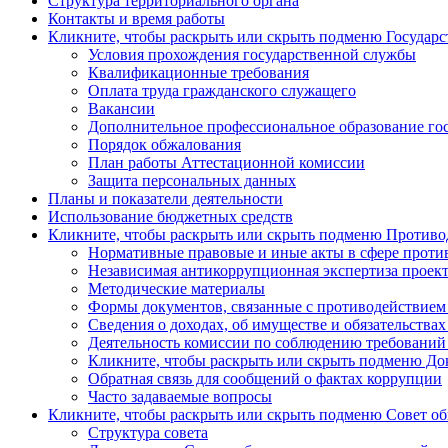
Структура территориального органа
Контакты и время работы
Кликните, чтобы раскрыть или скрыть подменю
Государс
Условия прохождения государственной службы
Квалификационные требования
Оплата труда гражданского служащего
Вакансии
Дополнительное профессиональное образование го
Порядок обжалования
План работы Аттестационной комиссии
Защита персональных данных
Планы и показатели деятельности
Использование бюджетных средств
Кликните, чтобы раскрыть или скрыть подменю
Противод
Нормативные правовые и иные акты в сфере проти
Независимая антикоррупционная экспертиза проек
Методические материалы
Формы документов, связанные с противодействием 
Сведения о доходах, об имуществе и обязательства
Деятельность комиссии по соблюдению требований
Кликните, чтобы раскрыть или скрыть подменю
Док
Обратная связь для сообщений о фактах коррупции
Часто задаваемые вопросы
Кликните, чтобы раскрыть или скрыть подменю
Совет об
Структура совета